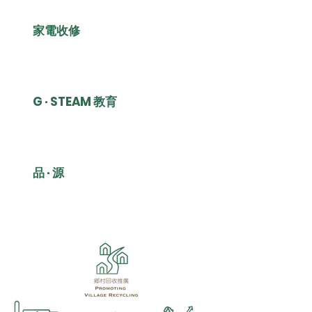
家電收修
社區共融計劃
G · STEAM 教育
綠色生活實踐
品 · 源
圍村文化推廣