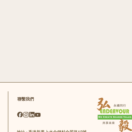
​品 · 源
​推廣香港圍村非物質文化遺產，包括：炒米餅、
​聯繫我們