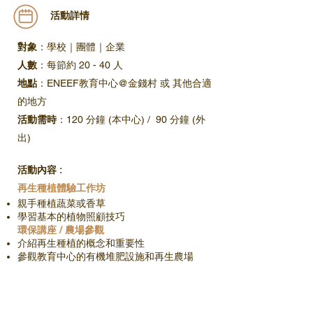
​活動詳情
對象
：學校｜團體｜企業
人數
：每節約 20 - 40 人
地點
：ENEEF教育中心@金錢村 或 其他合適
的地方
活動需時
：120 分鐘 (本中心) / 90 分鐘 (外
出)
活動內容 :
再生種植體驗工作坊
親手種植蔬菜或香草
學習基本的植物照顧技巧
環保講座 / 農場參觀
介紹再生種植的概念和重要性
參觀教育中心的有機堆肥設施和再生農場